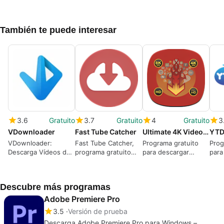
También te puede interesar
3.6
Gratuito
3.7
Gratuito
4
Gratuito
3
VDownloader
Fast Tube Catcher
Ultimate 4K Video Downloader
VDownloader:
Fast Tube Catcher,
Programa gratuito
Prog
Descarga Vídeos de
programa gratuito
para descargar
para
Forma Gratuita
para descargar
archivos de audio y
víde
vídeos de YouTube
vídeo de alta
plat
definición
Descubre más programas
Adobe Premiere Pro
3.5
Versión de prueba
Descarga Adobe Premiere Pro para Windows –