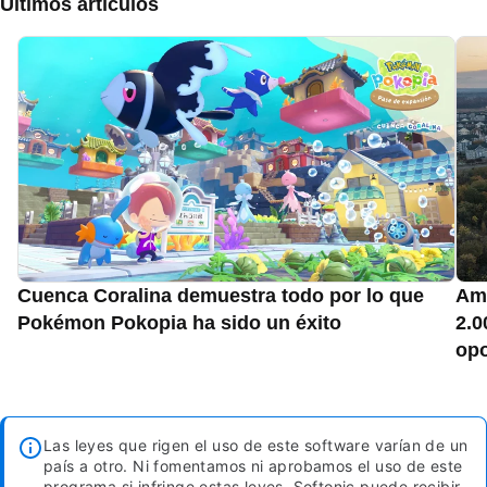
Últimos artículos
Cuenca Coralina demuestra todo por lo que
Ama
Pokémon Pokopia ha sido un éxito
2.0
opo
Las leyes que rigen el uso de este software varían de un
país a otro. Ni fomentamos ni aprobamos el uso de este
programa si infringe estas leyes.
Softonic puede recibir