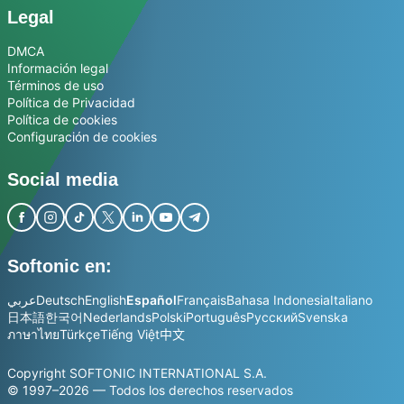
Legal
DMCA
Información legal
Términos de uso
Política de Privacidad
Política de cookies
Configuración de cookies
Social media
Softonic en:
عربي
Deutsch
English
Español
Français
Bahasa Indonesia
Italiano
日本語
한국어
Nederlands
Polski
Português
Русский
Svenska
ภาษาไทย
Türkçe
Tiếng Việt
中文
Copyright SOFTONIC INTERNATIONAL S.A.
© 1997–2026 — Todos los derechos reservados